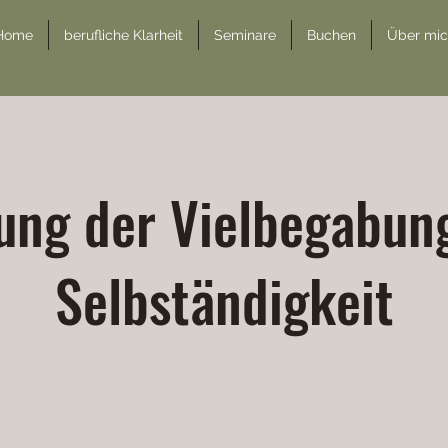
Home
berufliche Klarheit
Seminare
Buchen
Über mi
tung der Vielbegabung
Selbständigkeit